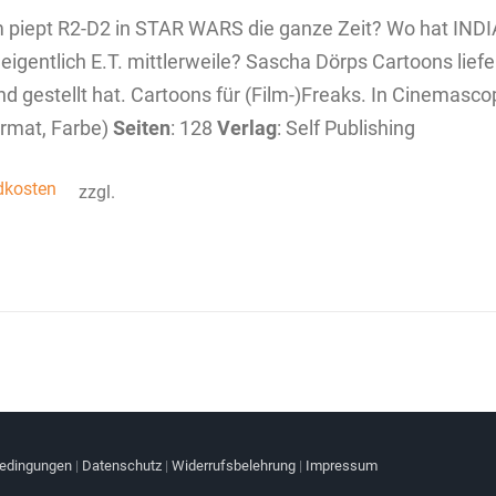
piept R2-D2 in STAR WARS die ganze Zeit? Wo hat INDI
eigentlich E.T. mittlerweile? Sascha Dörps Cartoons liefe
d gestellt hat. Cartoons für (Film-)Freaks. In Cinemasc
rmat, Farbe)
Seiten
: 128
Verlag
: Self Publishing
dkosten
zzgl.
bedingungen
|
Datenschutz
|
Widerrufsbelehrung
|
Impressum