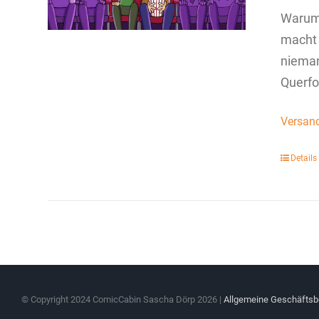
Warum 
macht 
nieman
Querfo
Versan
Details
© Copyright 2024 ComicCabin Sascha Dörp
2026 |
Allgemeine Geschäfts