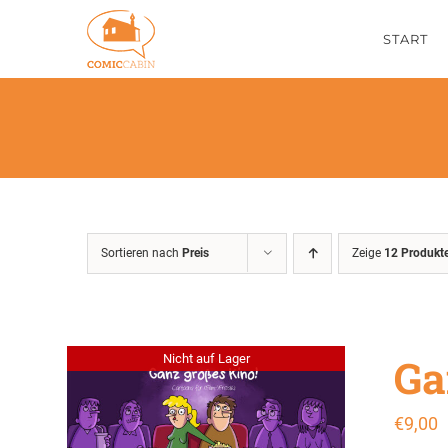
Zum
START
Inhalt
springen
Sortieren nach
Preis
Zeige
12 Produkt
Ga
Nicht auf Lager
€
9,00