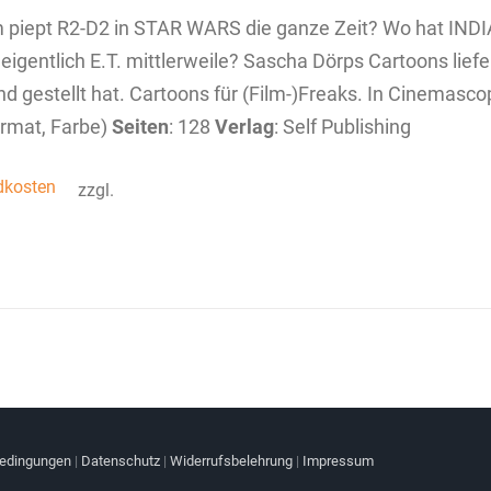
piept R2-D2 in STAR WARS die ganze Zeit? Wo hat INDI
eigentlich E.T. mittlerweile? Sascha Dörps Cartoons liefe
d gestellt hat. Cartoons für (Film-)Freaks. In Cinemasc
rmat, Farbe)
Seiten
: 128
Verlag
: Self Publishing
dkosten
zzgl.
bedingungen
|
Datenschutz
|
Widerrufsbelehrung
|
Impressum