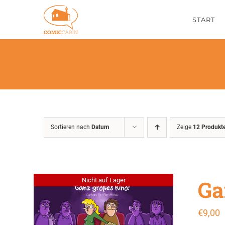
Zum
START
Inhalt
springen
Sortieren nach
Datum
Zeige
12 Produkt
Ga
Nicht auf Lager
€
9,00