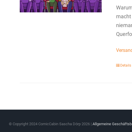
Warum 
macht 
nieman
Querfo
Versan
Details
© Copyright 2024 ComicCabin Sascha Dörp
2026 |
Allgemeine Geschäfts