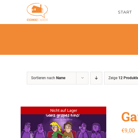
Zum
START
Inhalt
springen
Sortieren nach
Name
Zeige
12 Produkt
Ga
Nicht auf Lager
€
9,00