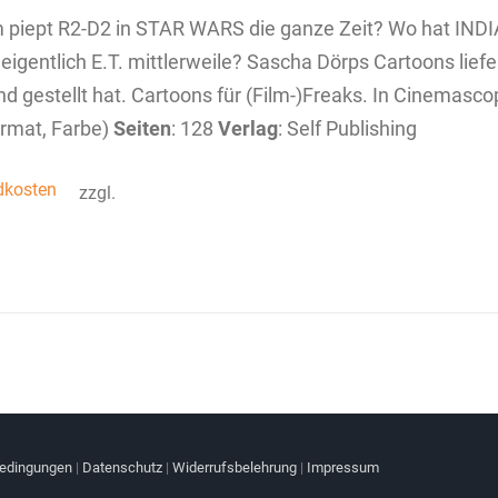
piept R2-D2 in STAR WARS die ganze Zeit? Wo hat INDI
eigentlich E.T. mittlerweile? Sascha Dörps Cartoons liefe
d gestellt hat. Cartoons für (Film-)Freaks. In Cinemasc
rmat, Farbe)
Seiten
: 128
Verlag
: Self Publishing
dkosten
zzgl.
bedingungen
|
Datenschutz
|
Widerrufsbelehrung
|
Impressum