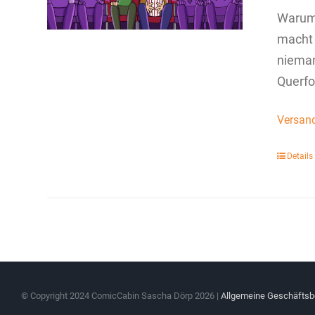
Warum 
macht 
nieman
Querfo
Versan
Details
© Copyright 2024 ComicCabin Sascha Dörp
2026 |
Allgemeine Geschäfts