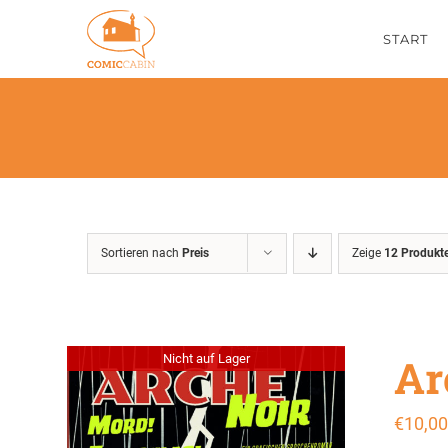
Zum
START
Inhalt
springen
Sortieren nach
Preis
Zeige
12 Produkt
Ar
Nicht auf Lager
€
10,00