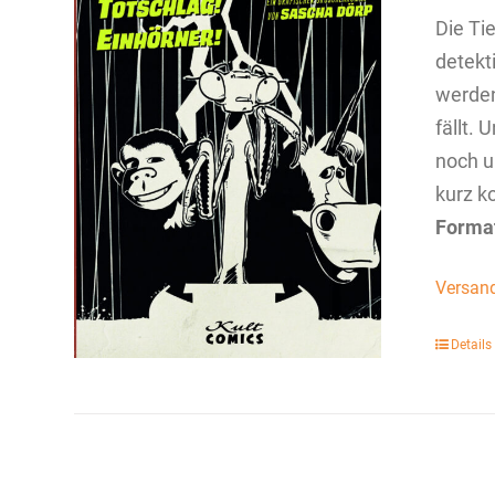
Die Ti
detekt
werden
fällt. 
noch u
kurz k
Forma
Versan
Details