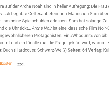
ere auf der Arche Noah sind in heller Aufregung: Die Fra
ivisch begabte Gottesanbeterinnen­-­Männchen Sam übern
 ihm seine Spielschulden erlassen. Sam hat solange Zei
Und die Uhr tickt…
Arche Noir
ist eine klassische Film Noi
ngewöhnlicheren Protagonisten. Ein »Whodunit« von bib
ommt und ein für alle mal die Frage geklärt wird, warum e
t
: Buch (Hardcover, Schwarz-Weiß)
Seiten
: 64
Verlag
: K
dkosten
zzgl.