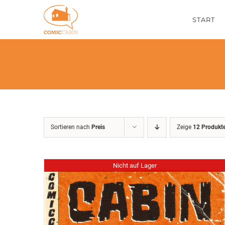
Zum
START
Inhalt
springen
Sortieren nach
Preis
Zeige
12 Produkt
Nicht auf Lager