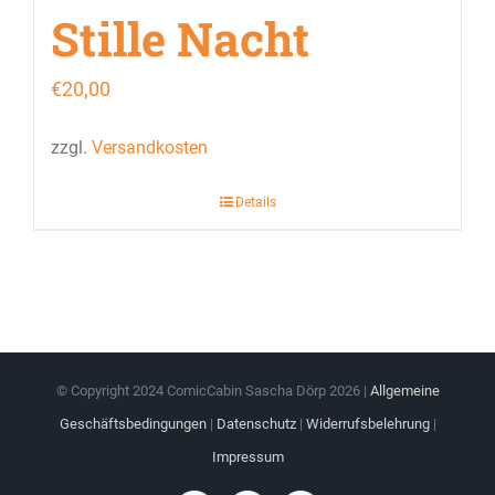
Stille Nacht
€
20,00
zzgl.
Versandkosten
Details
© Copyright 2024 ComicCabin Sascha Dörp
2026 |
Allgemeine
Geschäftsbedingungen
|
Datenschutz
|
Widerrufsbelehrung
|
Impressum