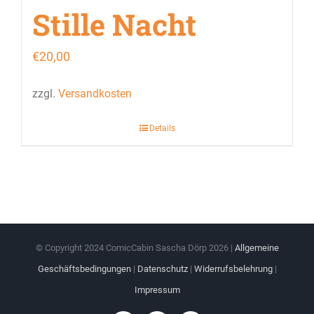
Stille Nacht
€
20,00
zzgl.
Versandkosten
Details
© Copyright 2024 ComicCabin Sascha Dörp
2026 |
Allgemeine
Geschäftsbedingungen
|
Datenschutz
|
Widerrufsbelehrung
|
Impressum