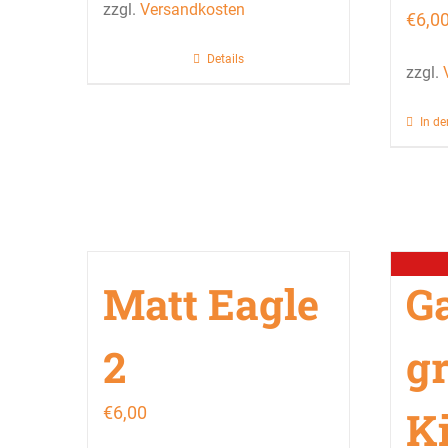
zzgl.
Versandkosten
€
6,0
Details
zzgl.
In d
Matt Eagle
G
2
g
€
6,00
K