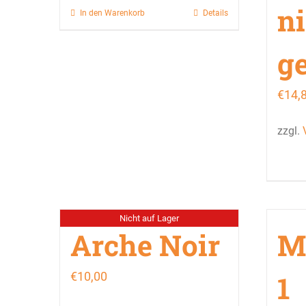
n
In den Warenkorb
Details
g
€
14,
zzgl.
Nicht auf Lager
Arche Noir
M
€
10,00
1