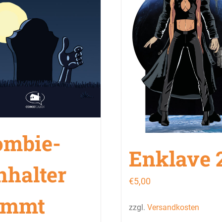
ombie-
Enklave 
nhalter
€
5,00
immt
zzgl.
Versandkosten