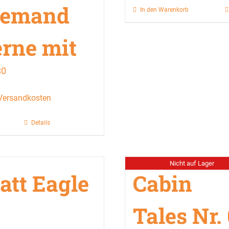
iemand
In den Warenkorb
erne mit
80
Versandkosten
Details
Nicht auf Lager
att Eagle
Cabin
Tales Nr.