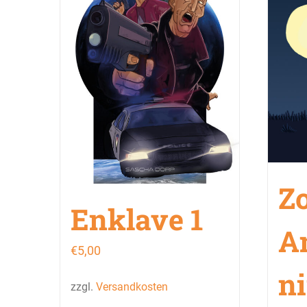
Z
Enklave 1
A
€
5,00
n
zzgl.
Versandkosten