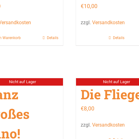
0
€
10,00
Versandkosten
zzgl.
Versandkosten
en Warenkorb
Details
Details
Nicht auf Lager
Nicht auf Lager
anz
Die Flieg
roßes
€
8,00
zzgl.
Versandkosten
ino!