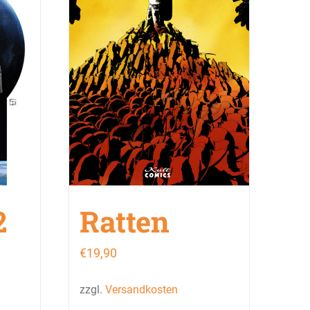
2
Ratten
€
19,90
zzgl.
Versandkosten