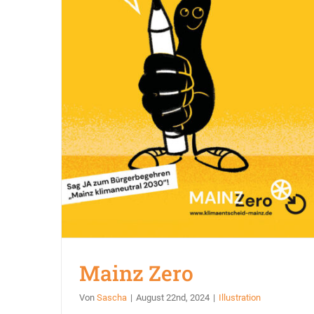
Mainz Zero
Von
Sascha
|
August 22nd, 2024
|
Illustration