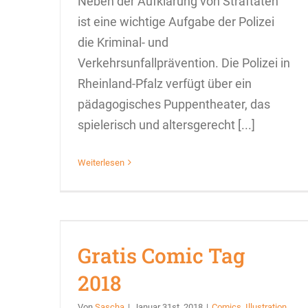
Neben der Aufklärung von Straftaten
ist eine wichtige Aufgabe der Polizei
die Kriminal- und
Verkehrsunfallprävention. Die Polizei in
Rheinland-Pfalz verfügt über ein
pädagogisches Puppentheater, das
spielerisch und altersgerecht [...]
Weiterlesen
Gratis Comic Tag
2018
Von
Sascha
|
Januar 31st, 2018
|
Comics
,
Illustration