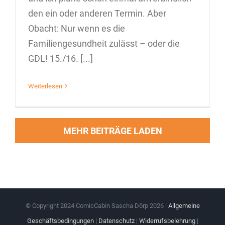
den ein oder anderen Termin. Aber
Obacht: Nur wenn es die
Familiengesundheit zulässt – oder die
GDL! 15./16. [...]
Weiterlesen
MEHR BEITRÄGE LADEN
© Copyright 2024 ComicCabin Sascha Dörp
2026 |
Allgemeine
Geschäftsbedingungen
|
Datenschutz
|
Widerrufsbelehrung
|