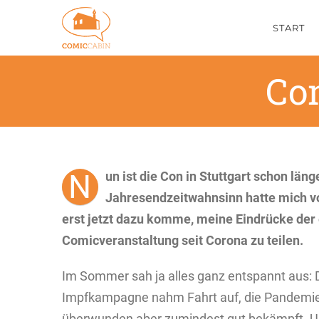
Zum
START
Inhalt
springen
Co
N
un ist die Con in Stuttgart schon läng
Jahresendzeitwahnsinn hatte mich voll
erst jetzt dazu komme, meine Eindrücke der 
Comicveranstaltung seit Corona zu teilen.
Im Sommer sah ja alles ganz entspannt aus: Di
Impfkampagne nahm Fahrt auf, die Pandemie 
überwunden aber zumindest gut bekämpft. U