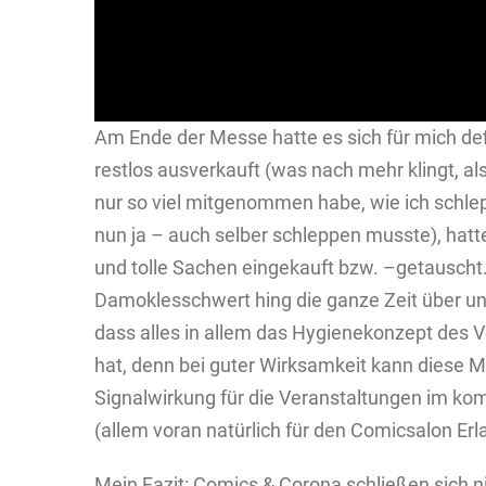
Am Ende der Messe hatte es sich für mich defi
restlos ausverkauft (was nach mehr klingt, als 
nur so viel mitgenommen habe, wie ich schlep
nun ja – auch selber schleppen musste), hatt
und tolle Sachen eingekauft bzw. –getauscht
Damoklesschwert hing die ganze Zeit über un
dass alles in allem das Hygienekonzept des V
hat, denn bei guter Wirksamkeit kann diese 
Signalwirkung für die Veranstaltungen im 
(allem voran natürlich für den Comicsalon Erl
Mein Fazit: Comics & Corona schließen sich n