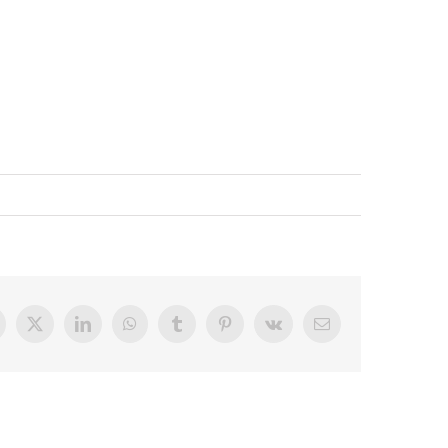
acebook
X
LinkedIn
WhatsApp
Tumblr
Pinterest
Vk
E-
Mail