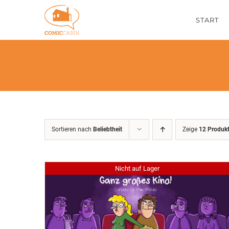
Zum
START
Inhalt
springen
Sortieren nach
Beliebtheit
Zeige
12 Produk
Nicht auf Lager