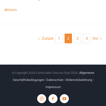
Details
Zurück
1
2
3
4
Vor
© Copyright 2024 ComicCabin Sascha Dörp
2026 |
Allgemeine
Geschäftsbedingungen
|
Datenschutz
|
Widerrufsbelehrung
|
Impressum
Instagram
Facebook
YouTube