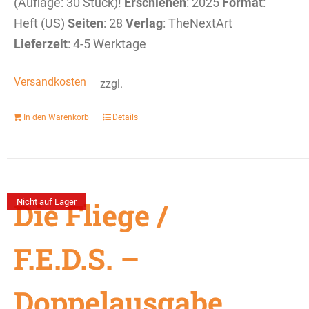
(Auflage: 30 Stück)!
Erschienen
: 2025
Format
:
Heft (US)
Seiten
: 28
Verlag
: TheNextArt
Lieferzeit
: 4-5 Werktage
Versandkosten
zzgl.
In den Warenkorb
Details
Die Fliege /
Nicht auf Lager
F.E.D.S. –
Doppelausgabe