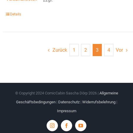
Details
Zurück
1
2
3
4
Vor
© Copyright 2024 ComicCabin Sascha Dörp
2026 |
Allgemeine
Geschäftsbedingungen
|
Datenschutz
|
Widerrufsbelehrung
|
Impressum
Instagram
Facebook
YouTube