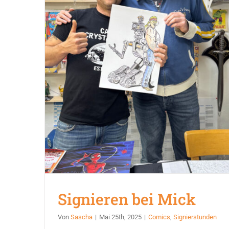
Signieren bei Mick
Von
Sascha
|
Mai 25th, 2025
|
Comics
,
Signierstunden