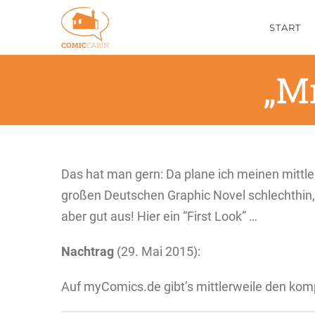
Zum
START
Inhalt
springen
„Mr
Das hat man gern: Da plane ich meinen mittl
großen Deutschen Graphic Novel schlechthin, d
aber gut aus! Hier ein “First Look” …
Nachtrag
(29. Mai 2015):
Auf myComics.de gibt’s mittlerweile den kom