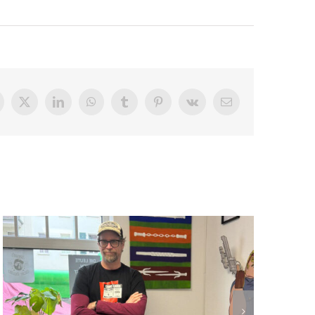
acebook
X
LinkedIn
WhatsApp
Tumblr
Pinterest
Vk
E-
Mail