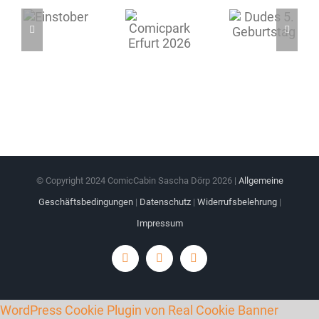
© Copyright 2024 ComicCabin Sascha Dörp
2026 |
Allgemeine
Geschäftsbedingungen
|
Datenschutz
|
Widerrufsbelehrung
|
Impressum
Instagram
Facebook
YouTube
WordPress Cookie Plugin von Real Cookie Banner